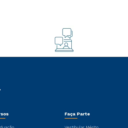
rsos
Faça Parte
duação
Vestibular Mérito