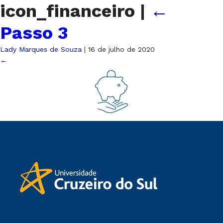
icon_financeiro
|
←
Passo 3
Lady Marques de Souza
|
16 de julho de 2020
←