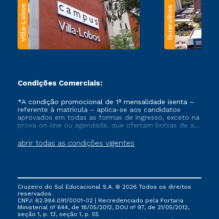
Villa-Lobos
Guarulhos
Condições Comerciais:
*A condição promocional de 1ª mensalidade isenta –
referente à matrícula – aplica-se aos candidatos
aprovados em todas as formas de ingresso, exceto na
prova on-line ou agendada, que ofertam bolsas de até
50% de desconto, ambos ingressantes no semestre
vigente, que ainda não tenham efetivado e/ou não
abrir todas as condições vigentes
tenham cancelado ou trancado sua matrícula em uma
das Instituições da Cruzeiro do Sul Educacional, no
período de um ano. Tais condições não se aplicam
aos cursos de Medicina, e também para matriculados
via FIES, Prouni e outros programas governamentais, e
Cruzeiro do Sul Educacional S.A. © 2026 Todos os direitos
não se acumula com nenhuma outra campanha
reservados.
ofertada pela Instituição.
CNPJ: 62.984.091/0001-02 | Recredenciado pela Portaria
Ministerial nº 644, de 18/05/2012, DOU nº 97, de 21/05/2012,
seção 1, p. 13, seção 1, p. 55