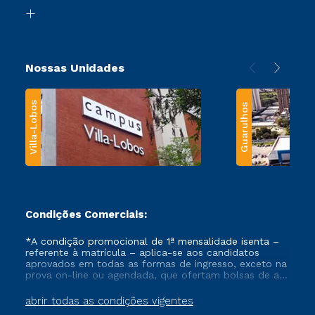
Biblioteca
Transferência
Nossas Unidades
Villa-Lobos
Guarulhos
Condições Comerciais:
*A condição promocional de 1ª mensalidade isenta –
referente à matrícula – aplica-se aos candidatos
aprovados em todas as formas de ingresso, exceto na
prova on-line ou agendada, que ofertam bolsas de até
50% de desconto, ambos ingressantes no semestre
vigente, que ainda não tenham efetivado e/ou não
abrir todas as condições vigentes
tenham cancelado ou trancado sua matrícula em uma