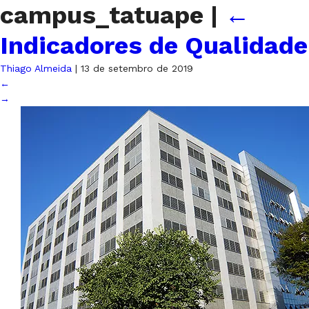
campus_tatuape
|
←
Indicadores de Qualidade
Thiago Almeida
|
13 de setembro de 2019
←
→