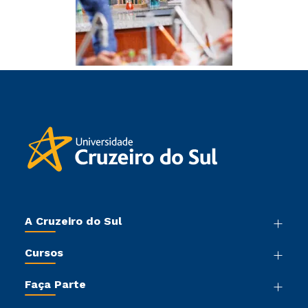
A Cruzeiro do Sul
Nossa História
Cursos
Sala de Imprensa
Graduação
Trabalhe Conosco
Faça Parte
Pós-graduação
Sou Colaborador
Vestibular Mérito