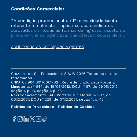
Condições Comerciais:
*A condição promocional de 1ª mensalidade isenta –
referente à matrícula – aplica-se aos candidatos
aprovados em todas as formas de ingresso, exceto na
prova on-line ou agendada, que ofertam bolsas de até
50% de desconto, ambos ingressantes no semestre
vigente, que ainda não tenham efetivado e/ou não
abrir todas as condições vigentes
tenham cancelado ou trancado sua matrícula em uma
das Instituições da Cruzeiro do Sul Educacional, no
período de um ano. Tais condições não se aplicam
aos cursos de Medicina, e também para matriculados
via FIES, Prouni e outros programas governamentais, e
Cruzeiro do Sul Educacional S.A. © 2026 Todos os direitos
não se acumula com nenhuma outra campanha
reservados.
ofertada pela Instituição.
CNPJ: 62.984.091/0001-02 | Recredenciado pela Portaria
Ministerial nº 644, de 18/05/2012, DOU nº 97, de 21/05/2012,
seção 1, p. 13, seção 1, p. 55
Recredenciamento EAD: Portaria Ministerial nº 987, de
06.12.2021, DOU nº 229, de 07.12.2021, seção 1, p. 45
Política de Privacidade
Política de Cookies