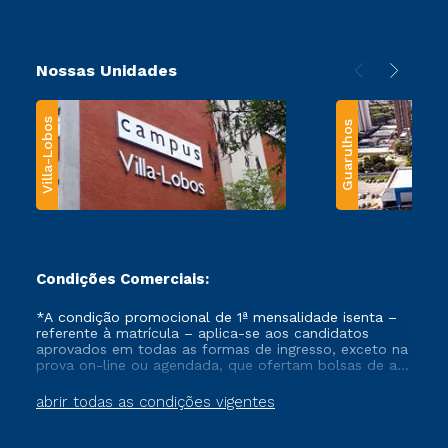
Nossas Unidades
Villa-Lobos
Guarulhos
Condições Comerciais:
*A condição promocional de 1ª mensalidade isenta –
referente à matrícula – aplica-se aos candidatos
aprovados em todas as formas de ingresso, exceto na
prova on-line ou agendada, que ofertam bolsas de até
50% de desconto, ambos ingressantes no semestre
vigente, que ainda não tenham efetivado e/ou não
abrir todas as condições vigentes
tenham cancelado ou trancado sua matrícula em uma
das Instituições da Cruzeiro do Sul Educacional, no
período de um ano. Tais condições não se aplicam