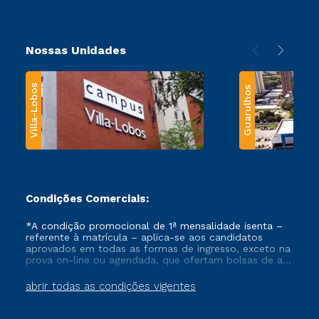
Nossas Unidades
Villa-Lobos
Guarulhos
Condições Comerciais:
*A condição promocional de 1ª mensalidade isenta –
referente à matrícula – aplica-se aos candidatos
aprovados em todas as formas de ingresso, exceto na
prova on-line ou agendada, que ofertam bolsas de até
50% de desconto, ambos ingressantes no semestre
vigente, que ainda não tenham efetivado e/ou não
abrir todas as condições vigentes
tenham cancelado ou trancado sua matrícula em uma
das Instituições da Cruzeiro do Sul Educacional, no
período de um ano. Tais condições não se aplicam