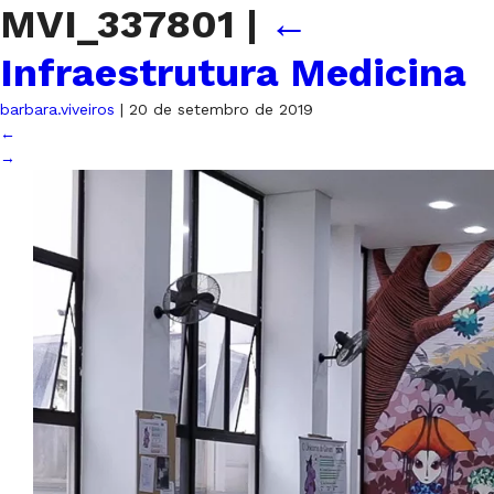
MVI_337801
|
←
Infraestrutura Medicina
barbara.viveiros
|
20 de setembro de 2019
←
→