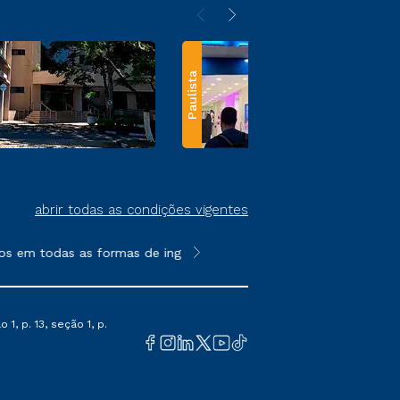
Paulista
abrir todas as condições vigentes
s em todas as formas de ingresso, exceto na prova on-line ou a
**Semipresencial e EAD são formato
1, p. 13, seção 1, p.