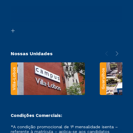
Sou Ex-Aluno
Ingresso via Enem
Canais de Atendimento
Retorne ao Curso
Acessibilidade
Segunda Graduação
Biblioteca
Transferência
Nossas Unidades
Villa-Lobos
Guarulhos
Condições Comerciais:
*A condição promocional de 1ª mensalidade isenta –
referente à matrícula – aplica-se aos candidatos