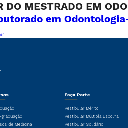
R DO MESTRADO EM ODO
outorado em Odontologia-
df
rsos
Faça Parte
duação
Vestibular Mérito
-graduação
Vestibular Múltipla Escolha
sos de Medicina
Vestibular Solidário