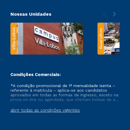
Nossas Unidades
Villa-Lobos
Guarulhos
Condições Comerciais:
*A condição promocional de 1ª mensalidade isenta –
referente à matrícula – aplica-se aos candidatos
aprovados em todas as formas de ingresso, exceto na
prova on-line ou agendada, que ofertam bolsas de até
50% de desconto, ambos ingressantes no semestre
vigente, que ainda não tenham efetivado e/ou não
abrir todas as condições vigentes
tenham cancelado ou trancado sua matrícula em uma
das Instituições da Cruzeiro do Sul Educacional, no
período de um ano. Tais condições não se aplicam
aos cursos de Medicina, e também para matriculados