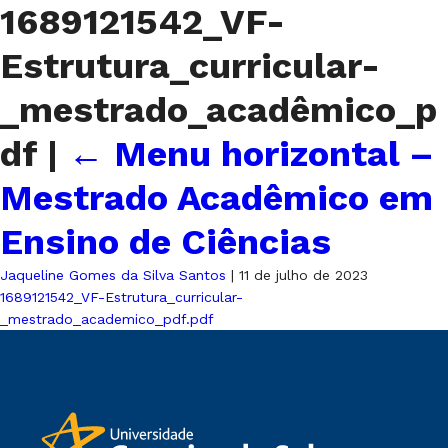
1689121542_VF-
Estrutura_curricular-
_mestrado_acadêmico_p
df
|
←
Menu horizontal –
Mestrado Acadêmico em
Ensino de Ciências
Jaqueline Gomes da Silva Santos
|
11 de julho de 2023
1689121542_VF-Estrutura_curricular-
_mestrado_academico_pdf.pdf