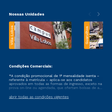
Nossas Unidades
Villa-Lobos
Guarulhos
Condições Comerciais:
*A condição promocional de 1ª mensalidade isenta –
referente à matrícula – aplica-se aos candidatos
aprovados em todas as formas de ingresso, exceto na
prova on-line ou agendada, que ofertam bolsas de até
50% de desconto, ambos ingressantes no semestre
vigente, que ainda não tenham efetivado e/ou não
abrir todas as condições vigentes
tenham cancelado ou trancado sua matrícula em uma
das Instituições da Cruzeiro do Sul Educacional, no
período de um ano. Tais condições não se aplicam
aos cursos de Medicina, e também para matriculados