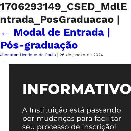
1706293149_CSED_MdlE
ntrada_PosGraduacao
|
←
Modal de Entrada |
Pós-graduação
Jhonatan Henrique de Paula
|
26 de janeiro de 2024
→