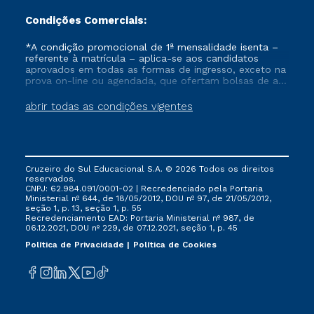
Condições Comerciais:
*A condição promocional de 1ª mensalidade isenta –
referente à matrícula – aplica-se aos candidatos
aprovados em todas as formas de ingresso, exceto na
prova on-line ou agendada, que ofertam bolsas de até
50% de desconto, ambos ingressantes no semestre
vigente, que ainda não tenham efetivado e/ou não
abrir todas as condições vigentes
tenham cancelado ou trancado sua matrícula em uma
das Instituições da Cruzeiro do Sul Educacional, no
período de um ano. Tais condições não se aplicam
aos cursos de Medicina, e também para matriculados
via FIES, Prouni e outros programas governamentais, e
Cruzeiro do Sul Educacional S.A. © 2026 Todos os direitos
não se acumula com nenhuma outra campanha
reservados.
ofertada pela Instituição.
CNPJ: 62.984.091/0001-02 | Recredenciado pela Portaria
Ministerial nº 644, de 18/05/2012, DOU nº 97, de 21/05/2012,
seção 1, p. 13, seção 1, p. 55
Recredenciamento EAD: Portaria Ministerial nº 987, de
06.12.2021, DOU nº 229, de 07.12.2021, seção 1, p. 45
Política de Privacidade
Política de Cookies