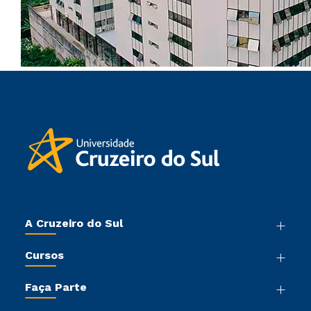
A Cruzeiro do Sul
Nossa História
Cursos
Sala de Imprensa
Graduação
Trabalhe Conosco
Faça Parte
Pós-graduação
Sou Colaborador
Vestibular Mérito