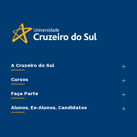
A Cruzeiro do Sul
Nossa História
Cursos
Sala de Imprensa
Graduação
Trabalhe Conosco
Faça Parte
Pós-graduação
Sou Colaborador
Vestibular Mérito
Cursos de Medicina
Tour Virtual
Alunos, Ex-Alunos, Candidatos
Vestibular Múltipla Escolha
Cursos Livres
Sou Aluno
Ética e Integridade
Vestibular Solidário
Cursos Técnicos
Sou Candidato
Proteção de dados
Vestibular Redação
Cursos Profissionalizantes
Sou Ex-Aluno
Ingresso via Enem