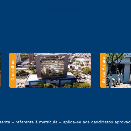
Santo Amaro
Guarulhos
 exposto no contrato de prestação de serviços.
ta – referente à matrícula – aplica-se aos candidatos aprovado