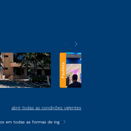
Paulista
abrir todas as condições vigentes
s em todas as formas de ingresso, exceto na prova on-line ou a
**Semipresencial e EAD são formato