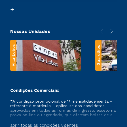
Segunda Graduação
Biblioteca
Transferência
Nossas Unidades
Villa-Lobos
Guarulhos
Condições Comerciais:
*A condição promocional de 1ª mensalidade isenta –
referente à matrícula – aplica-se aos candidatos
aprovados em todas as formas de ingresso, exceto na
prova on-line ou agendada, que ofertam bolsas de até
50% de desconto, ambos ingressantes no semestre
vigente, que ainda não tenham efetivado e/ou não
abrir todas as condições vigentes