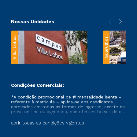
Nossas Unidades
Villa-Lobos
Guarulhos
Condições Comerciais:
*A condição promocional de 1ª mensalidade isenta –
referente à matrícula – aplica-se aos candidatos
aprovados em todas as formas de ingresso, exceto na
prova on-line ou agendada, que ofertam bolsas de até
50% de desconto, ambos ingressantes no semestre
vigente, que ainda não tenham efetivado e/ou não
abrir todas as condições vigentes
tenham cancelado ou trancado sua matrícula em uma
das Instituições da Cruzeiro do Sul Educacional, no
período de um ano. Tais condições não se aplicam