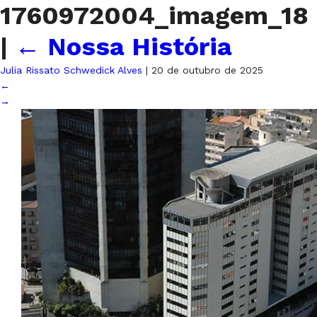
1760972004_imagem_18
|
←
Nossa História
Julia Rissato Schwedick Alves
|
20 de outubro de 2025
←
→