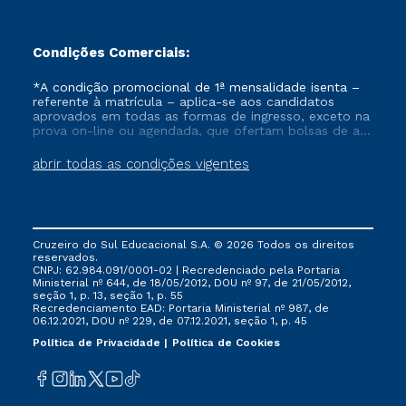
Condições Comerciais:
*A condição promocional de 1ª mensalidade isenta –
referente à matrícula – aplica-se aos candidatos
aprovados em todas as formas de ingresso, exceto na
prova on-line ou agendada, que ofertam bolsas de até
50% de desconto, ambos ingressantes no semestre
vigente, que ainda não tenham efetivado e/ou não
abrir todas as condições vigentes
tenham cancelado ou trancado sua matrícula em uma
das Instituições da Cruzeiro do Sul Educacional, no
período de um ano. Tais condições não se aplicam
aos cursos de Medicina, e também para matriculados
via FIES, Prouni e outros programas governamentais, e
Cruzeiro do Sul Educacional S.A. © 2026 Todos os direitos
não se acumula com nenhuma outra campanha
reservados.
ofertada pela Instituição.
CNPJ: 62.984.091/0001-02 | Recredenciado pela Portaria
Ministerial nº 644, de 18/05/2012, DOU nº 97, de 21/05/2012,
seção 1, p. 13, seção 1, p. 55
Recredenciamento EAD: Portaria Ministerial nº 987, de
06.12.2021, DOU nº 229, de 07.12.2021, seção 1, p. 45
Política de Privacidade
Política de Cookies