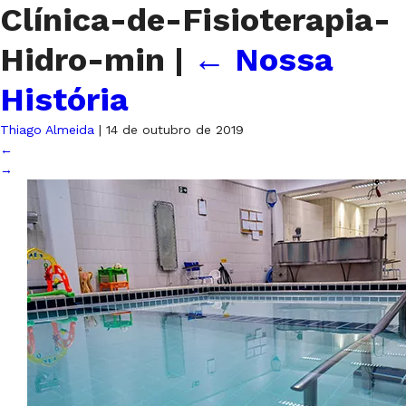
Clínica-de-Fisioterapia-
Hidro-min
|
←
Nossa
História
Thiago Almeida
|
14 de outubro de 2019
←
→