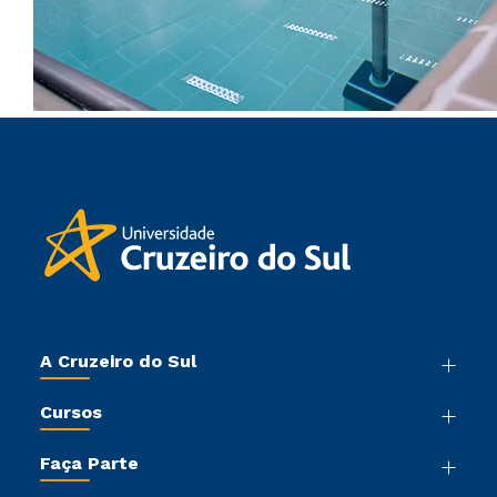
A Cruzeiro do Sul
Nossa História
Cursos
Sala de Imprensa
Graduação
Trabalhe Conosco
Faça Parte
Pós-graduação
Sou Colaborador
Vestibular Mérito