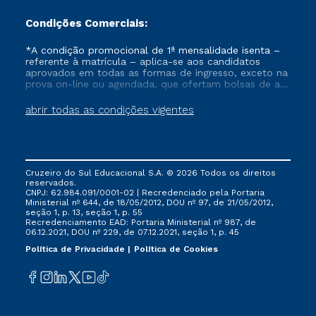
Condições Comerciais:
*A condição promocional de 1ª mensalidade isenta –
referente à matrícula – aplica-se aos candidatos
aprovados em todas as formas de ingresso, exceto na
prova on-line ou agendada, que ofertam bolsas de até
50% de desconto, ambos ingressantes no semestre
vigente, que ainda não tenham efetivado e/ou não
abrir todas as condições vigentes
tenham cancelado ou trancado sua matrícula em uma
das Instituições da Cruzeiro do Sul Educacional, no
período de um ano. Tais condições não se aplicam
aos cursos de Medicina, e também para matriculados
via FIES, Prouni e outros programas governamentais, e
Cruzeiro do Sul Educacional S.A. © 2026 Todos os direitos
não se acumula com nenhuma outra campanha
reservados.
ofertada pela Instituição.
CNPJ: 62.984.091/0001-02 | Recredenciado pela Portaria
Ministerial nº 644, de 18/05/2012, DOU nº 97, de 21/05/2012,
seção 1, p. 13, seção 1, p. 55
Recredenciamento EAD: Portaria Ministerial nº 987, de
06.12.2021, DOU nº 229, de 07.12.2021, seção 1, p. 45
Política de Privacidade
Política de Cookies