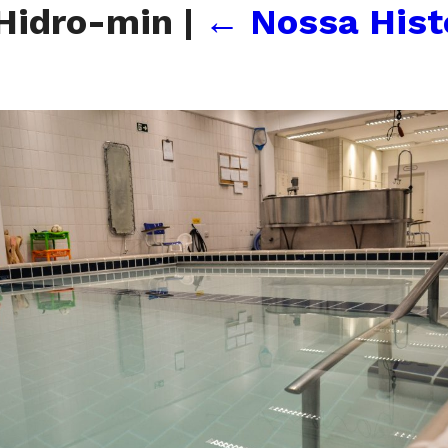
– Hidro-min
|
←
Nossa Hist