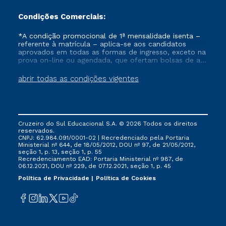
Condições Comerciais:
*A condição promocional de 1ª mensalidade isenta –
referente à matrícula – aplica-se aos candidatos
aprovados em todas as formas de ingresso, exceto na
prova on-line ou agendada, que ofertam bolsas de até
50% de desconto, ambos ingressantes no semestre
vigente, que ainda não tenham efetivado e/ou não
abrir todas as condições vigentes
tenham cancelado ou trancado sua matrícula em uma
das Instituições da Cruzeiro do Sul Educacional, no
período de um ano. Tais condições não se aplicam
aos cursos de Medicina, e também para matriculados
via FIES, Prouni e outros programas governamentais, e
Cruzeiro do Sul Educacional S.A. © 2026 Todos os direitos
não se acumula com nenhuma outra campanha
reservados.
ofertada pela Instituição.
CNPJ: 62.984.091/0001-02 | Recredenciado pela Portaria
Ministerial nº 644, de 18/05/2012, DOU nº 97, de 21/05/2012,
seção 1, p. 13, seção 1, p. 55
Recredenciamento EAD: Portaria Ministerial nº 987, de
06.12.2021, DOU nº 229, de 07.12.2021, seção 1, p. 45
Política de Privacidade
Política de Cookies