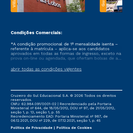
Condições Comerciais:
*A condição promocional de 1ª mensalidade isenta –
referente à matrícula – aplica-se aos candidatos
aprovados em todas as formas de ingresso, exceto na
prova on-line ou agendada, que ofertam bolsas de até
50% de desconto, ambos ingressantes no semestre
vigente, que ainda não tenham efetivado e/ou não
abrir todas as condições vigentes
tenham cancelado ou trancado sua matrícula em uma
das Instituições da Cruzeiro do Sul Educacional, no
período de um ano. Tais condições não se aplicam
aos cursos de Medicina, e também para matriculados
via FIES, Prouni e outros programas governamentais, e
Cruzeiro do Sul Educacional S.A. © 2026 Todos os direitos
não se acumula com nenhuma outra campanha
reservados.
ofertada pela Instituição.
CNPJ: 62.984.091/0001-02 | Recredenciado pela Portaria
Ministerial nº 644, de 18/05/2012, DOU nº 97, de 21/05/2012,
seção 1, p. 13, seção 1, p. 55
Recredenciamento EAD: Portaria Ministerial nº 987, de
06.12.2021, DOU nº 229, de 07.12.2021, seção 1, p. 45
Política de Privacidade
Política de Cookies