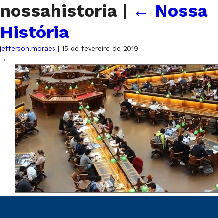
nossahistoria
|
←
Nossa
História
jefferson.moraes
|
15 de fevereiro de 2019
→