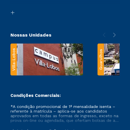
Acessibilidade
Segunda Graduação
Biblioteca
Transferência
Nossas Unidades
Villa-Lobos
Guarulhos
Condições Comerciais:
*A condição promocional de 1ª mensalidade isenta –
referente à matrícula – aplica-se aos candidatos
aprovados em todas as formas de ingresso, exceto na
prova on-line ou agendada, que ofertam bolsas de até
50% de desconto, ambos ingressantes no semestre
vigente, que ainda não tenham efetivado e/ou não