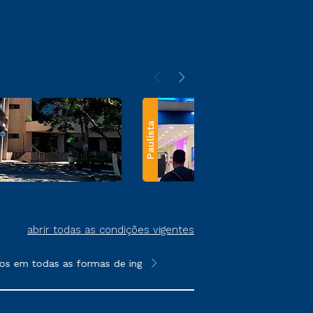
Paulista
abrir todas as condições vigentes
s em todas as formas de ingresso, exceto na prova on-line ou a
**Semipresencial e EAD são formato