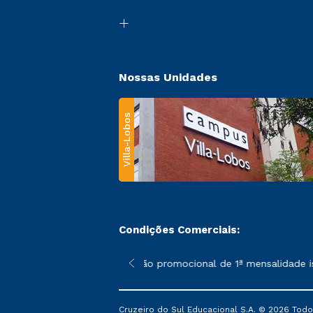
Nossas Unidades
Villa-Lobos
Condições Comerciais:
 poderão sofrer alterações nos períodos de rematrícula conforme
*A condição promocional de 1ª mensalidade isen
Cruzeiro do Sul Educacional S.A. © 2026 Todo