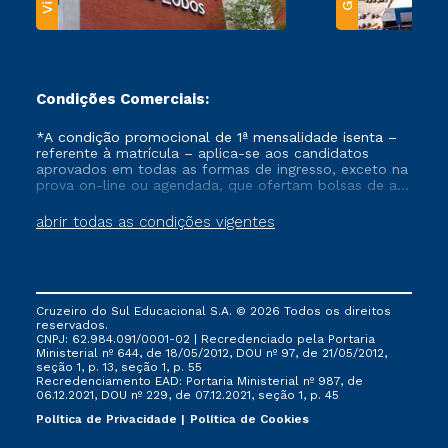
Condições Comerciais:
*A condição promocional de 1ª mensalidade isenta –
referente à matrícula – aplica-se aos candidatos
aprovados em todas as formas de ingresso, exceto na
prova on-line ou agendada, que ofertam bolsas de até
50% de desconto, ambos ingressantes no semestre
vigente, que ainda não tenham efetivado e/ou não
abrir todas as condições vigentes
tenham cancelado ou trancado sua matrícula em uma
das Instituições da Cruzeiro do Sul Educacional, no
período de um ano. Tais condições não se aplicam
aos cursos de Medicina, e também para matriculados
via FIES, Prouni e outros programas governamentais, e
Cruzeiro do Sul Educacional S.A. © 2026 Todos os direitos
não se acumula com nenhuma outra campanha
reservados.
ofertada pela Instituição.
CNPJ: 62.984.091/0001-02 | Recredenciado pela Portaria
Ministerial nº 644, de 18/05/2012, DOU nº 97, de 21/05/2012,
seção 1, p. 13, seção 1, p. 55
Recredenciamento EAD: Portaria Ministerial nº 987, de
06.12.2021, DOU nº 229, de 07.12.2021, seção 1, p. 45
Política de Privacidade
Política de Cookies