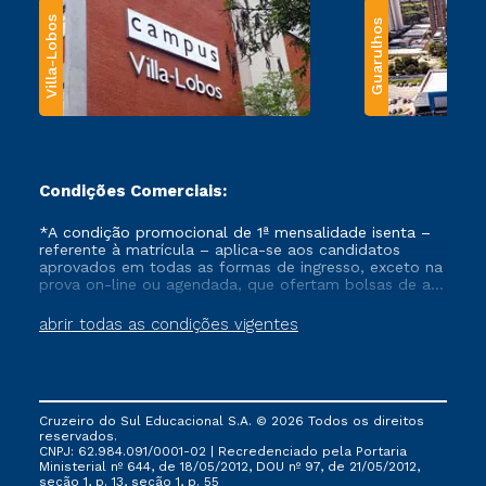
Villa-Lobos
Guarulhos
Condições Comerciais:
*A condição promocional de 1ª mensalidade isenta –
referente à matrícula – aplica-se aos candidatos
aprovados em todas as formas de ingresso, exceto na
prova on-line ou agendada, que ofertam bolsas de até
50% de desconto, ambos ingressantes no semestre
vigente, que ainda não tenham efetivado e/ou não
abrir todas as condições vigentes
tenham cancelado ou trancado sua matrícula em uma
das Instituições da Cruzeiro do Sul Educacional, no
período de um ano. Tais condições não se aplicam
aos cursos de Medicina, e também para matriculados
via FIES, Prouni e outros programas governamentais, e
Cruzeiro do Sul Educacional S.A. © 2026 Todos os direitos
não se acumula com nenhuma outra campanha
reservados.
ofertada pela Instituição.
CNPJ: 62.984.091/0001-02 | Recredenciado pela Portaria
Ministerial nº 644, de 18/05/2012, DOU nº 97, de 21/05/2012,
seção 1, p. 13, seção 1, p. 55