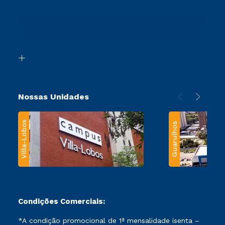
Cursos Profissionalizantes
Sou Ex-Aluno
Ingresso via Enem
Canais de Atendimento
Retorne ao Curso
Acessibilidade
Segunda Graduação
Biblioteca
Transferência
Nossas Unidades
Villa-Lobos
Guarulhos
Condições Comerciais:
*A condição promocional de 1ª mensalidade isenta –