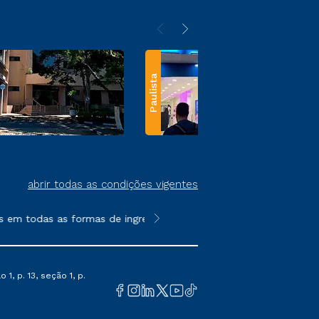
Paulista
abrir todas as condições vigentes
em todas as formas de ingresso, exceto na prova on-line ou agen
**Semipresencial e EAD são formato
1, p. 13, seção 1, p.