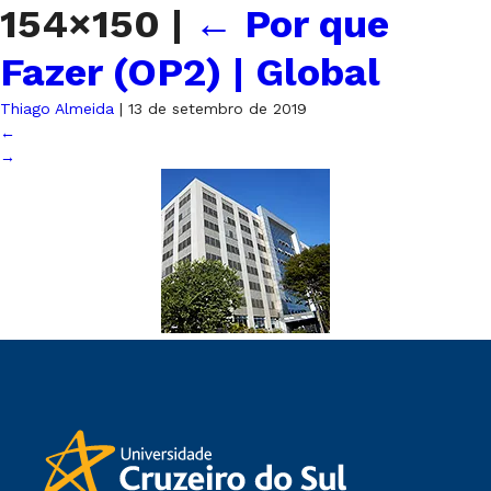
154×150
|
←
Por que
Fazer (OP2) | Global
Thiago Almeida
|
13 de setembro de 2019
←
→