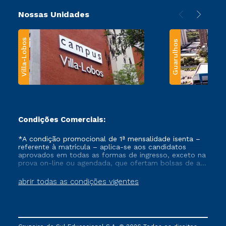
Nossas Unidades
Villa-Lobos
Guarulhos
Condições Comerciais:
*A condição promocional de 1ª mensalidade isenta –
referente à matrícula – aplica-se aos candidatos
aprovados em todas as formas de ingresso, exceto na
prova on-line ou agendada, que ofertam bolsas de até
50% de desconto, ambos ingressantes no semestre
vigente, que ainda não tenham efetivado e/ou não
abrir todas as condições vigentes
tenham cancelado ou trancado sua matrícula em uma
das Instituições da Cruzeiro do Sul Educacional, no
período de um ano. Tais condições não se aplicam
aos cursos de Medicina, e também para matriculados
via FIES, Prouni e outros programas governamentais, e