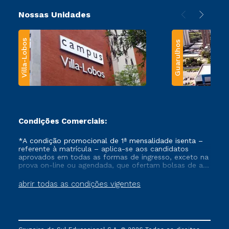
Nossas Unidades
Villa-Lobos
Guarulhos
Condições Comerciais:
*A condição promocional de 1ª mensalidade isenta –
referente à matrícula – aplica-se aos candidatos
aprovados em todas as formas de ingresso, exceto na
prova on-line ou agendada, que ofertam bolsas de até
50% de desconto, ambos ingressantes no semestre
vigente, que ainda não tenham efetivado e/ou não
abrir todas as condições vigentes
tenham cancelado ou trancado sua matrícula em uma
das Instituições da Cruzeiro do Sul Educacional, no
período de um ano. Tais condições não se aplicam
aos cursos de Medicina, e também para matriculados
via FIES, Prouni e outros programas governamentais, e