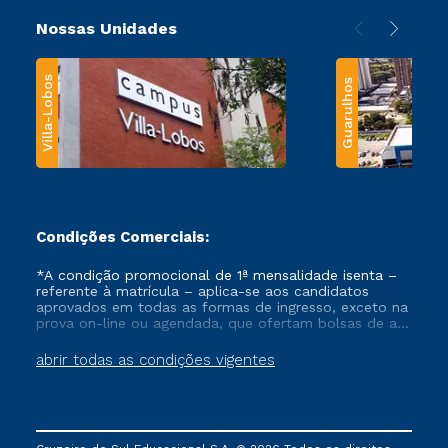
Nossas Unidades
Villa-Lobos
Guarulhos
Condições Comerciais:
*A condição promocional de 1ª mensalidade isenta –
referente à matrícula – aplica-se aos candidatos
aprovados em todas as formas de ingresso, exceto na
prova on-line ou agendada, que ofertam bolsas de até
50% de desconto, ambos ingressantes no semestre
vigente, que ainda não tenham efetivado e/ou não
abrir todas as condições vigentes
tenham cancelado ou trancado sua matrícula em uma
das Instituições da Cruzeiro do Sul Educacional, no
período de um ano. Tais condições não se aplicam
aos cursos de Medicina, e também para matriculados
via FIES, Prouni e outros programas governamentais, e