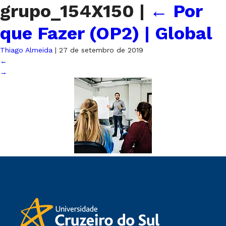
grupo_154X150
|
←
Por
que Fazer (OP2) | Global
Thiago Almeida
|
27 de setembro de 2019
←
→