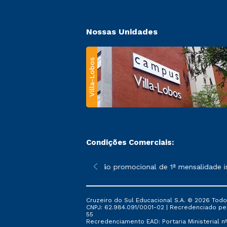
Nossas Unidades
Villa-Lobos
Condições Comerciais:
 poderão sofrer alterações nos períodos de rematrícula conforme
*A condição promocional de 1ª mensalidade isen
Cruzeiro do Sul Educacional S.A. © 2026 Todo
CNPJ: 62.984.091/0001-02 | Recredenciado pela 
55
Recredenciamento EAD: Portaria Ministerial nº 