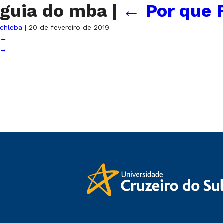
guia do mba
|
←
Por que 
chleba
|
20 de fevereiro de 2019
←
→