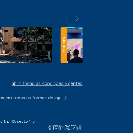
Paulista
abrir todas as condições vigentes
s em todas as formas de ingresso, exceto na prova on-line ou a
**Semipresencial e EAD são formato
1, p. 13, seção 1, p.