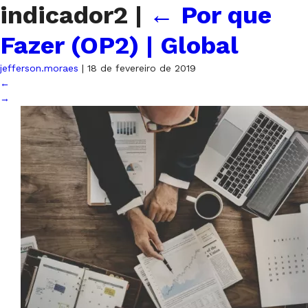
indicador2
|
←
Por que
Fazer (OP2) | Global
jefferson.moraes
|
18 de fevereiro de 2019
←
→