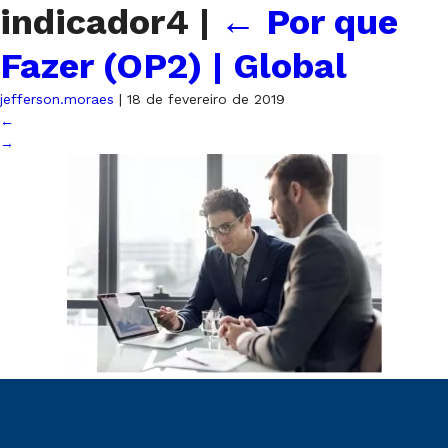
indicador4
|
←
Por que
Fazer (OP2) | Global
jefferson.moraes
|
18 de fevereiro de 2019
←
→