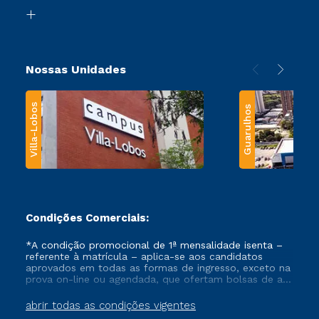
Biblioteca
Transferência
Nossas Unidades
Villa-Lobos
Guarulhos
Condições Comerciais:
*A condição promocional de 1ª mensalidade isenta –
referente à matrícula – aplica-se aos candidatos
aprovados em todas as formas de ingresso, exceto na
prova on-line ou agendada, que ofertam bolsas de até
50% de desconto, ambos ingressantes no semestre
vigente, que ainda não tenham efetivado e/ou não
abrir todas as condições vigentes
tenham cancelado ou trancado sua matrícula em uma