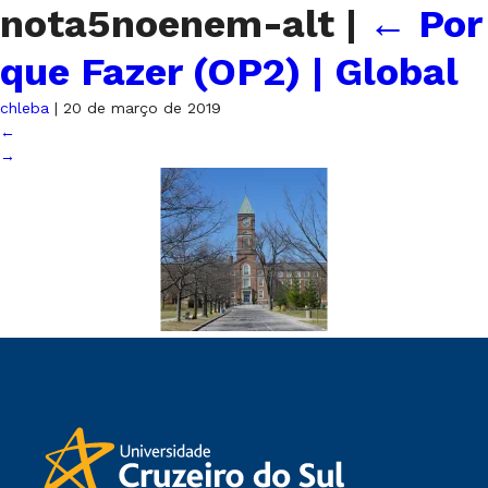
nota5noenem-alt
|
←
Por
que Fazer (OP2) | Global
chleba
|
20 de março de 2019
←
→