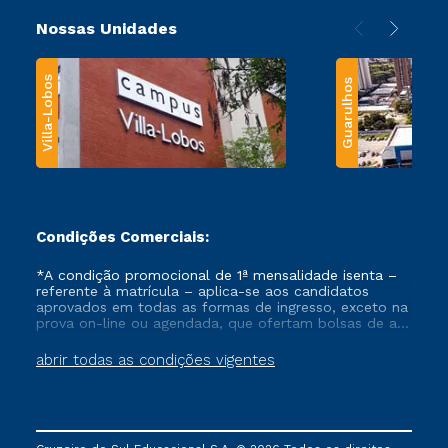
Nossas Unidades
Villa-Lobos
Guarulhos
Condições Comerciais:
*A condição promocional de 1ª mensalidade isenta –
referente à matrícula – aplica-se aos candidatos
aprovados em todas as formas de ingresso, exceto na
prova on-line ou agendada, que ofertam bolsas de até
50% de desconto, ambos ingressantes no semestre
vigente, que ainda não tenham efetivado e/ou não
abrir todas as condições vigentes
tenham cancelado ou trancado sua matrícula em uma
das Instituições da Cruzeiro do Sul Educacional, no
período de um ano. Tais condições não se aplicam
aos cursos de Medicina, e também para matriculados
via FIES, Prouni e outros programas governamentais, e