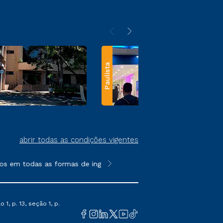
Paulista
abrir todas as condições vigentes
s em todas as formas de ingresso, exceto na prova on-line ou a
**Semipresencial e EAD são formato
1, p. 13, seção 1, p.