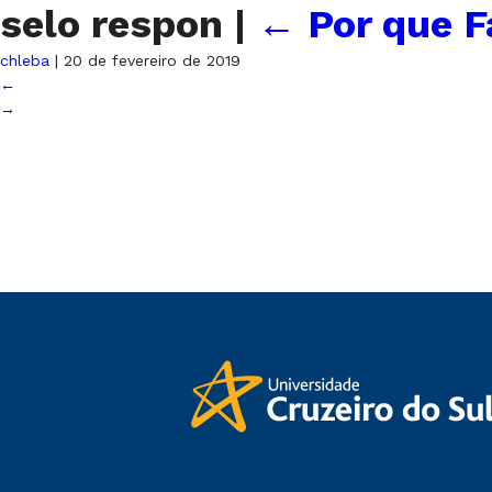
selo respon
|
←
Por que F
chleba
|
20 de fevereiro de 2019
←
→