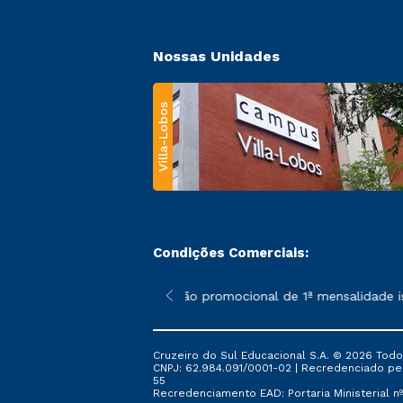
Nossas Unidades
Villa-Lobos
Condições Comerciais:
 poderão sofrer alterações nos períodos de rematrícula conforme
*A condição promocional de 1ª mensalidade ise
Cruzeiro do Sul Educacional S.A. © 2026 Todo
CNPJ: 62.984.091/0001-02 | Recredenciado pela 
55
Recredenciamento EAD: Portaria Ministerial nº 