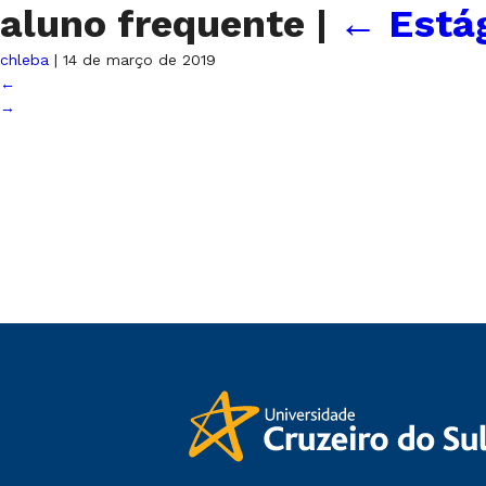
aluno frequente
|
←
Está
chleba
|
14 de março de 2019
←
→