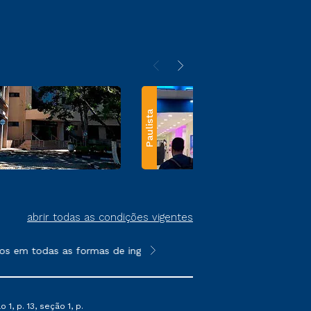
Paulista
abrir todas as condições vigentes
s em todas as formas de ingresso, exceto na prova on-line ou a
**Semipresencial e EAD são formato
1, p. 13, seção 1, p.