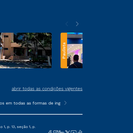
Paulista
abrir todas as condições vigentes
s em todas as formas de ingresso, exceto na prova on-line ou a
**Semipresencial e EAD são formato
1, p. 13, seção 1, p.