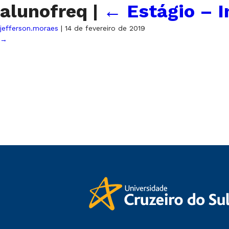
alunofreq
|
←
Estágio – 
jefferson.moraes
|
14 de fevereiro de 2019
→