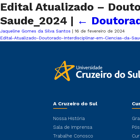
Edital Atualizado – Dout
Saude_2024
|
←
Doutorad
Jaqueline Gomes da Silva Santos
|
16 de fevereiro de 2024
Edital-Atualizado-Doutorado-Interdisciplinar-em-Ciencias-da-Sa
A Cruzeiro do Sul
Cu
Nossa História
Gra
Sala de Imprensa
Pós
Trabalhe Conosco
Cur