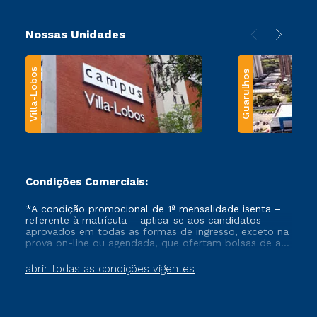
Nossas Unidades
Villa-Lobos
Guarulhos
Condições Comerciais:
*A condição promocional de 1ª mensalidade isenta –
referente à matrícula – aplica-se aos candidatos
aprovados em todas as formas de ingresso, exceto na
prova on-line ou agendada, que ofertam bolsas de até
50% de desconto, ambos ingressantes no semestre
vigente, que ainda não tenham efetivado e/ou não
abrir todas as condições vigentes
tenham cancelado ou trancado sua matrícula em uma
das Instituições da Cruzeiro do Sul Educacional, no
período de um ano. Tais condições não se aplicam
aos cursos de Medicina, e também para matriculados