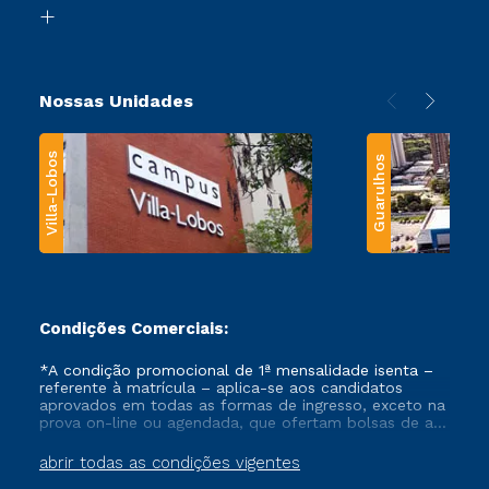
Biblioteca
Transferência
Nossas Unidades
Villa-Lobos
Guarulhos
Condições Comerciais:
*A condição promocional de 1ª mensalidade isenta –
referente à matrícula – aplica-se aos candidatos
aprovados em todas as formas de ingresso, exceto na
prova on-line ou agendada, que ofertam bolsas de até
50% de desconto, ambos ingressantes no semestre
vigente, que ainda não tenham efetivado e/ou não
abrir todas as condições vigentes
tenham cancelado ou trancado sua matrícula em uma