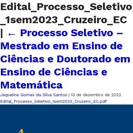
Edital_Processo_Seletivo
_1sem2023_Cruzeiro_EC
|
←
Processo Seletivo –
Mestrado em Ensino de
Ciências e Doutorado em
Ensino de Ciências e
Matemática
Jaqueline Gomes da Silva Santos
|
13 de dezembro de 2022
Edital_Processo_Seletivo_1sem2023_Cruzeiro_EC.pdf