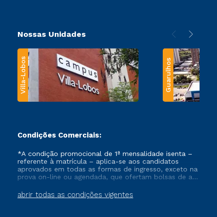
Nossas Unidades
Villa-Lobos
Guarulhos
Condições Comerciais:
*A condição promocional de 1ª mensalidade isenta –
referente à matrícula – aplica-se aos candidatos
aprovados em todas as formas de ingresso, exceto na
prova on-line ou agendada, que ofertam bolsas de até
50% de desconto, ambos ingressantes no semestre
vigente, que ainda não tenham efetivado e/ou não
abrir todas as condições vigentes
tenham cancelado ou trancado sua matrícula em uma
das Instituições da Cruzeiro do Sul Educacional, no
período de um ano. Tais condições não se aplicam