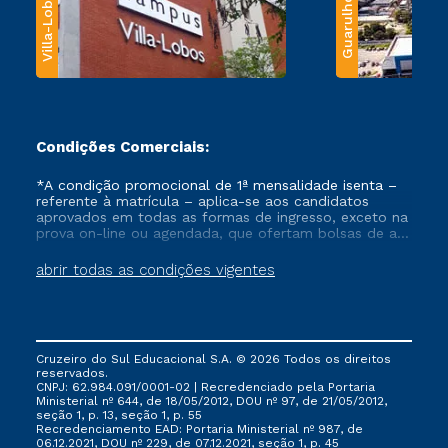
Villa-Lobos
Guarulhos
Condições Comerciais:
*A condição promocional de 1ª mensalidade isenta –
referente à matrícula – aplica-se aos candidatos
aprovados em todas as formas de ingresso, exceto na
prova on-line ou agendada, que ofertam bolsas de até
50% de desconto, ambos ingressantes no semestre
vigente, que ainda não tenham efetivado e/ou não
abrir todas as condições vigentes
tenham cancelado ou trancado sua matrícula em uma
das Instituições da Cruzeiro do Sul Educacional, no
período de um ano. Tais condições não se aplicam
aos cursos de Medicina, e também para matriculados
via FIES, Prouni e outros programas governamentais, e
Cruzeiro do Sul Educacional S.A. © 2026 Todos os direitos
não se acumula com nenhuma outra campanha
reservados.
ofertada pela Instituição.
CNPJ: 62.984.091/0001-02 | Recredenciado pela Portaria
Ministerial nº 644, de 18/05/2012, DOU nº 97, de 21/05/2012,
seção 1, p. 13, seção 1, p. 55
Recredenciamento EAD: Portaria Ministerial nº 987, de
06.12.2021, DOU nº 229, de 07.12.2021, seção 1, p. 45