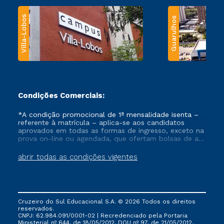
Villa-Lobos
Guarulhos
Condições Comerciais:
*A condição promocional de 1ª mensalidade isenta –
referente à matrícula – aplica-se aos candidatos
aprovados em todas as formas de ingresso, exceto na
prova on-line ou agendada, que ofertam bolsas de até
50% de desconto, ambos ingressantes no semestre
vigente, que ainda não tenham efetivado e/ou não
abrir todas as condições vigentes
tenham cancelado ou trancado sua matrícula em uma
das Instituições da Cruzeiro do Sul Educacional, no
período de um ano. Tais condições não se aplicam
aos cursos de Medicina, e também para matriculados
via FIES, Prouni e outros programas governamentais, e
Cruzeiro do Sul Educacional S.A. © 2026 Todos os direitos
não se acumula com nenhuma outra campanha
reservados.
ofertada pela Instituição.
CNPJ: 62.984.091/0001-02 | Recredenciado pela Portaria
Ministerial nº 644, de 18/05/2012, DOU nº 97, de 21/05/2012,