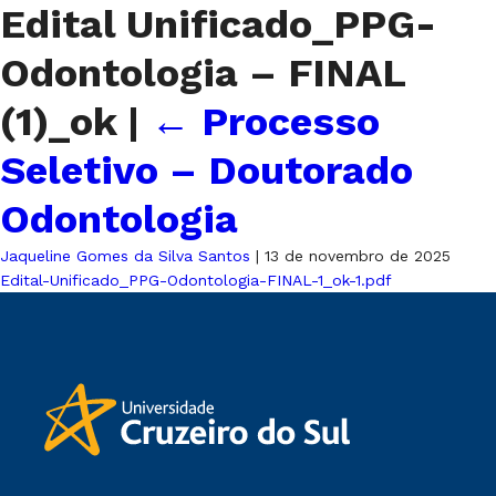
Edital Unificado_PPG-
Odontologia – FINAL
(1)_ok
|
←
Processo
Seletivo – Doutorado
Odontologia
Jaqueline Gomes da Silva Santos
|
13 de novembro de 2025
Edital-Unificado_PPG-Odontologia-FINAL-1_ok-1.pdf