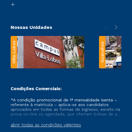
Biblioteca
Transferência
Nossas Unidades
Villa-Lobos
Guarulhos
Condições Comerciais:
*A condição promocional de 1ª mensalidade isenta –
referente à matrícula – aplica-se aos candidatos
aprovados em todas as formas de ingresso, exceto na
prova on-line ou agendada, que ofertam bolsas de até
50% de desconto, ambos ingressantes no semestre
vigente, que ainda não tenham efetivado e/ou não
abrir todas as condições vigentes
tenham cancelado ou trancado sua matrícula em uma