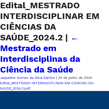
Edital_MESTRADO
INTERDISCIPLINAR EM
CIÊNCIAS DA
SAÚDE_2024.2
|
←
Mestrado em
Interdisciplinas da
Ciência da Saúde
Jaqueline Gomes da Silva Santos
|
24 de junho de 2024
Edital_MESTRADO-INTERDISCIPLINAR-EM-CIENCIAS-DA-
SAUDE_2024.2.pdf