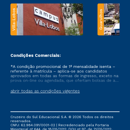
Villa-Lobos
Guarulhos
Condições Comerciais:
*A condição promocional de 1ª mensalidade isenta –
referente à matrícula – aplica-se aos candidatos
aprovados em todas as formas de ingresso, exceto na
prova on-line ou agendada, que ofertam bolsas de até
50% de desconto, ambos ingressantes no semestre
vigente, que ainda não tenham efetivado e/ou não
abrir todas as condições vigentes
tenham cancelado ou trancado sua matrícula em uma
das Instituições da Cruzeiro do Sul Educacional, no
período de um ano. Tais condições não se aplicam
aos cursos de Medicina, e também para matriculados
via FIES, Prouni e outros programas governamentais, e
Cruzeiro do Sul Educacional S.A. © 2026 Todos os direitos
não se acumula com nenhuma outra campanha
reservados.
ofertada pela Instituição.
CNPJ: 62.984.091/0001-02 | Recredenciado pela Portaria
Ministerial nº 644, de 18/05/2012, DOU nº 97, de 21/05/2012,