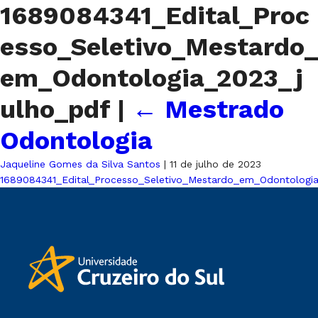
1689084341_Edital_Proc
esso_Seletivo_Mestardo_
em_Odontologia_2023_j
ulho_pdf
|
←
Mestrado
Odontologia
Jaqueline Gomes da Silva Santos
|
11 de julho de 2023
1689084341_Edital_Processo_Seletivo_Mestardo_em_Odontologia