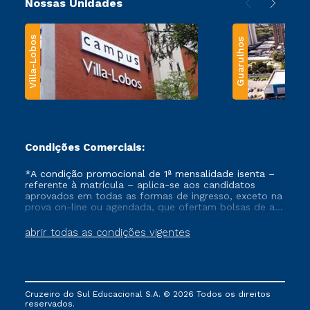
Nossas Unidades
Villa-Lobos
Guarulhos
Condições Comerciais:
*A condição promocional de 1ª mensalidade isenta –
referente à matrícula – aplica-se aos candidatos
aprovados em todas as formas de ingresso, exceto na
prova on-line ou agendada, que ofertam bolsas de até
50% de desconto, ambos ingressantes no semestre
vigente, que ainda não tenham efetivado e/ou não
abrir todas as condições vigentes
tenham cancelado ou trancado sua matrícula em uma
das Instituições da Cruzeiro do Sul Educacional, no
período de um ano. Tais condições não se aplicam
aos cursos de Medicina, e também para matriculados
via FIES, Prouni e outros programas governamentais, e
Cruzeiro do Sul Educacional S.A. © 2026 Todos os direitos
não se acumula com nenhuma outra campanha
reservados.
ofertada pela Instituição.