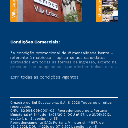
Villa-Lobos
Guarulhos
Condições Comerciais:
*A condição promocional de 1ª mensalidade isenta –
referente à matrícula – aplica-se aos candidatos
aprovados em todas as formas de ingresso, exceto na
prova on-line ou agendada, que ofertam bolsas de até
50% de desconto, ambos ingressantes no semestre
vigente, que ainda não tenham efetivado e/ou não
abrir todas as condições vigentes
tenham cancelado ou trancado sua matrícula em uma
das Instituições da Cruzeiro do Sul Educacional, no
período de um ano. Tais condições não se aplicam
aos cursos de Medicina, e também para matriculados
via FIES, Prouni e outros programas governamentais, e
Cruzeiro do Sul Educacional S.A. © 2026 Todos os direitos
não se acumula com nenhuma outra campanha
reservados.
ofertada pela Instituição.
CNPJ: 62.984.091/0001-02 | Recredenciado pela Portaria
Ministerial nº 644, de 18/05/2012, DOU nº 97, de 21/05/2012,
seção 1, p. 13, seção 1, p. 55
Recredenciamento EAD: Portaria Ministerial nº 987, de
06.12.2021, DOU nº 229, de 07.12.2021, seção 1, p. 45