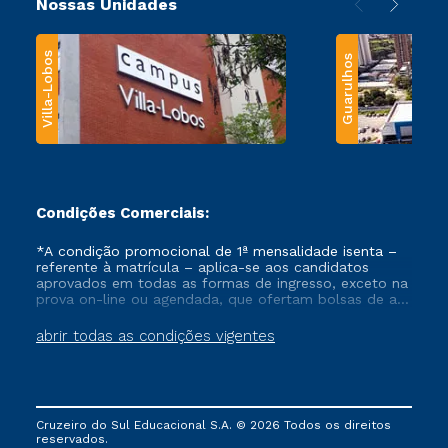
Nossas Unidades
Villa-Lobos
Guarulhos
Condições Comerciais:
*A condição promocional de 1ª mensalidade isenta –
referente à matrícula – aplica-se aos candidatos
aprovados em todas as formas de ingresso, exceto na
prova on-line ou agendada, que ofertam bolsas de até
50% de desconto, ambos ingressantes no semestre
vigente, que ainda não tenham efetivado e/ou não
abrir todas as condições vigentes
tenham cancelado ou trancado sua matrícula em uma
das Instituições da Cruzeiro do Sul Educacional, no
período de um ano. Tais condições não se aplicam
aos cursos de Medicina, e também para matriculados
via FIES, Prouni e outros programas governamentais, e
Cruzeiro do Sul Educacional S.A. © 2026 Todos os direitos
não se acumula com nenhuma outra campanha
reservados.
ofertada pela Instituição.