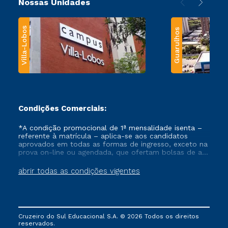
Nossas Unidades
Villa-Lobos
Guarulhos
Condições Comerciais:
*A condição promocional de 1ª mensalidade isenta –
referente à matrícula – aplica-se aos candidatos
aprovados em todas as formas de ingresso, exceto na
prova on-line ou agendada, que ofertam bolsas de até
50% de desconto, ambos ingressantes no semestre
vigente, que ainda não tenham efetivado e/ou não
abrir todas as condições vigentes
tenham cancelado ou trancado sua matrícula em uma
das Instituições da Cruzeiro do Sul Educacional, no
período de um ano. Tais condições não se aplicam
aos cursos de Medicina, e também para matriculados
via FIES, Prouni e outros programas governamentais, e
Cruzeiro do Sul Educacional S.A. © 2026 Todos os direitos
não se acumula com nenhuma outra campanha
reservados.
ofertada pela Instituição.